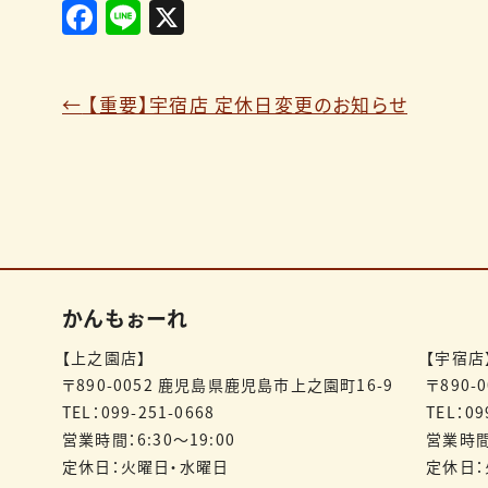
F
Li
X
a
n
c
e
←
【重要】宇宿店 定休日変更のお知らせ
e
b
o
o
k
かんもぉーれ
【上之園店】
【宇宿店
〒890-0052
鹿児島県鹿児島市上之園町16-9
〒890-
TEL：099-251-0668
TEL：09
営業時間：6:30～19:00
営業時間：
定休日：火曜日・水曜日
定休日：