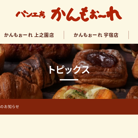
鹿児島市のパン屋 パン工房か
かんもぉーれ 上之園店
かんもぉーれ 宇宿店
産小麦・無添加パン 早朝6時
トピックス
長のお知らせ