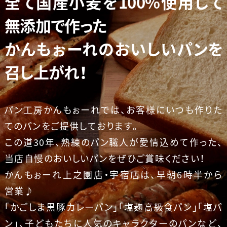
全て国産小麦を100%使用して
無添加で作った
かんもぉーれのおいしいパンを
召し上がれ！
パン工房かんもぉーれでは、お客様にいつも作りた
てのパンをご提供しております。
この道30年、熟練のパン職人が愛情込めて作った、
当店自慢のおいしいパンをぜひご賞味ください！
かんもぉーれ上之園店・宇宿店は、早朝6時半から
営業♪
「かごしま黒豚カレーパン」「塩麹高級食パン」「塩パ
ン」、子どもたちに人気のキャラクターのパンなど、