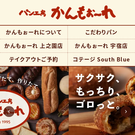
鹿児島市のパン屋 パン工
かんもぉーれについて
こだわりパン
房かんもぉーれ 公式サイ
かんもぉーれ 上之園店
かんもぉーれ 宇宿店
ト| 国産小麦・無添加パン
テイクアウトご予約
コテージ South Blue
早朝6時半から営業